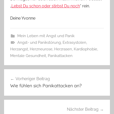
„
Lebst Du schon oder stirbst Du noch
“ rein.
Deine Yvonne
Mein Leben mit Angst und Panik
Angst- und Panikstörung
,
Extrasystolen
,
Herzangst
,
Herzneurose
,
Herzrasen
,
Kardiophobie
,
Mentale Gesundheit
,
Panikattacken
Beitragsnavigation
Vorheriger Beitrag
Wie fühlen sich Panikattacken an?
Nächster Beitrag