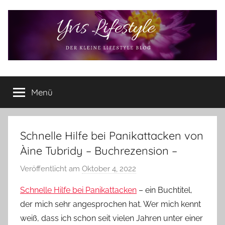
Zum
Inhalt
springen
Yvis
Der
kleine
Menü
Lifestyle
Lifestyle
Blog
–
Lifestyle,
Schnelle Hilfe bei Panikattacken von
Rezensionen,
Àine Tubridy – Buchrezension –
Produkttests
und
Veröffentlicht am
Oktober 4, 2022
v
vieles
o
Schnelle Hilfe bei Panikattacken
– ein Buchtitel,
mehr
n
der mich sehr angesprochen hat. Wer mich kennt
Y
weiß, dass ich schon seit vielen Jahren unter einer
v