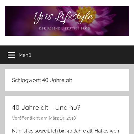
Zum
Inhalt
springen
Yvis
Der
kleine
Menü
Lifestyle
Lifestyle
Blog
–
Lifestyle,
Schlagwort:
40 Jahre alt
Rezensionen,
Produkttests
und
40 Jahre alt – Und nu?
vieles
mehr
Veröffentlicht am
März 19, 2018
v
o
Nun ist es soweit. Ich bin 40 Jahre alt. Hat es weh
n