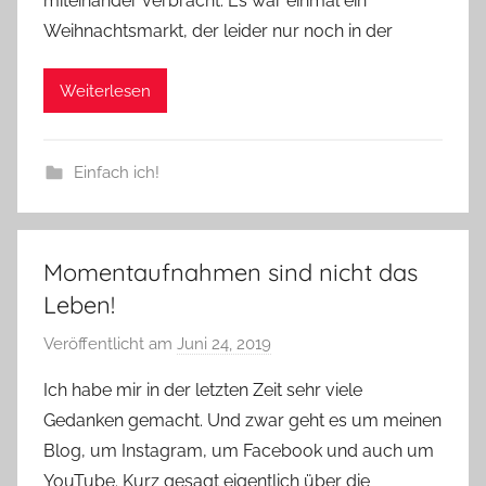
miteinander verbracht. Es war einmal ein
Weihnachtsmarkt, der leider nur noch in der
Weiterlesen
Einfach ich!
Momentaufnahmen sind nicht das
Leben!
Veröffentlicht am
Juni 24, 2019
v
o
Ich habe mir in der letzten Zeit sehr viele
n
Gedanken gemacht. Und zwar geht es um meinen
Y
Blog, um Instagram, um Facebook und auch um
v
YouTube. Kurz gesagt eigentlich über die
o