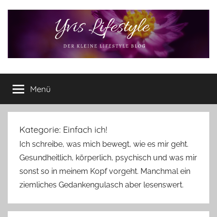
Zum
Inhalt
springen
Yvis
Der
kleine
Menü
Lifestyle
Lifestyle
Blog
–
Lifestyle,
Kategorie:
Einfach ich!
Rezensionen,
Ich schreibe, was mich bewegt, wie es mir geht.
Produkttests
Gesundheitlich, körperlich, psychisch und was mir
und
sonst so in meinem Kopf vorgeht. Manchmal ein
vieles
mehr
ziemliches Gedankengulasch aber lesenswert.