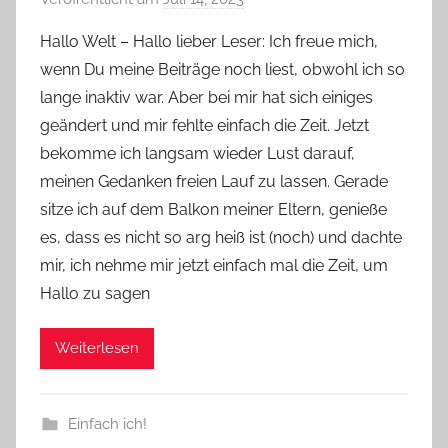
o
Hallo Welt – Hallo lieber Leser: Ich freue mich,
n
wenn Du meine Beiträge noch liest, obwohl ich so
Y
lange inaktiv war. Aber bei mir hat sich einiges
v
geändert und mir fehlte einfach die Zeit. Jetzt
o
bekomme ich langsam wieder Lust darauf,
n
meinen Gedanken freien Lauf zu lassen. Gerade
n
e
sitze ich auf dem Balkon meiner Eltern, genieße
es, dass es nicht so arg heiß ist (noch) und dachte
mir, ich nehme mir jetzt einfach mal die Zeit, um
Hallo zu sagen
Weiterlesen
Einfach ich!