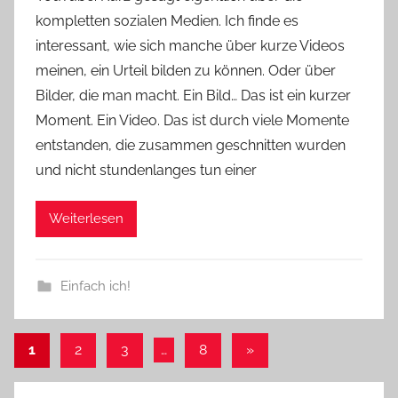
kompletten sozialen Medien. Ich finde es
n
interessant, wie sich manche über kurze Videos
n
e
meinen, ein Urteil bilden zu können. Oder über
Bilder, die man macht. Ein Bild… Das ist ein kurzer
Moment. Ein Video. Das ist durch viele Momente
entstanden, die zusammen geschnitten wurden
und nicht stundenlanges tun einer
Weiterlesen
Einfach ich!
Seitennummerierung
Nächste
1
2
3
…
8
»
Beiträge
der