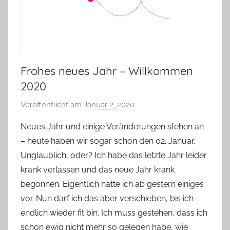
Frohes neues Jahr – Willkommen
2020
Veröffentlicht am
Januar 2, 2020
v
o
Neues Jahr und einige Veränderungen stehen an
n
– heute haben wir sogar schon den 02. Januar.
Y
Unglaublich, oder? Ich habe das letzte Jahr leider
v
krank verlassen und das neue Jahr krank
o
begonnen. Eigentlich hatte ich ab gestern einiges
n
vor. Nun darf ich das aber verschieben, bis ich
n
e
endlich wieder fit bin. Ich muss gestehen, dass ich
schon ewig nicht mehr so gelegen habe, wie