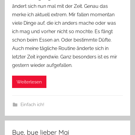
n
ändert sich nun mal mit der Zeit. Genau das
Y
merke ich aktuell extrem. Mir fallen momentan
v
viele Dinge auf, die ich anders mache oder was
o
ich mag und vorher nicht so mochte. Es fängt
n
schon beim Essen an. Oder bestimmte Düfte.
n
e
Auch meine tägliche Routine änderte sich in
letzter Zeit irgendwie. Ganz besonders ist es mir
gestern wieder aufgefallen.
Weiterlesen
Einfach ich!
Bye, bye lieber Mai