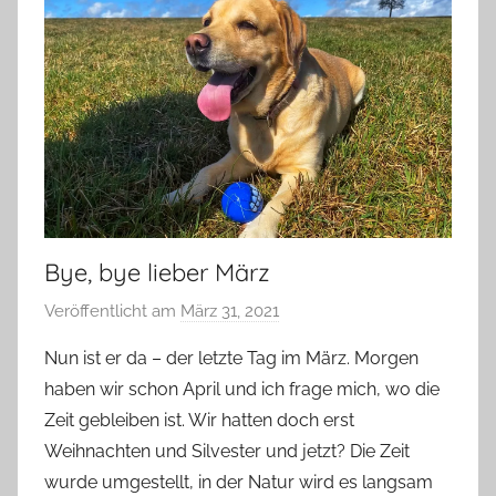
Bye, bye lieber März
Veröffentlicht am
März 31, 2021
v
o
Nun ist er da – der letzte Tag im März. Morgen
n
haben wir schon April und ich frage mich, wo die
Y
Zeit gebleiben ist. Wir hatten doch erst
v
Weihnachten und Silvester und jetzt? Die Zeit
o
wurde umgestellt, in der Natur wird es langsam
n