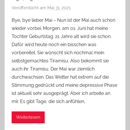
Veröffentlicht am
Mai 31, 2021
v
o
Bye, bye lieber Mai – Nun ist der Mai auch schon
n
wieder vorbei. Morgen, am 01. Juni hat meine
Y
Tochter Geburtstag. 21 Jahre alt wird sie schon.
v
Dafür wird heute noch ein bisschen was
o
vorbereitet. Sie wünscht sich nochmal mein
n
selbstgemachtes Tiramisu. Also bekommt sie
n
e
auch ihr Tiramisu. Der Mai war ziemlich
durchwachsen. Das Wetter hat extrem auf die
Stimmung gedrückt und meine depressive Phase
ist aktuell sehr ausgeprägt. Aber ich arbeite an
mir. Es gibt Tage, die sich anfühlen,
Weiterlesen