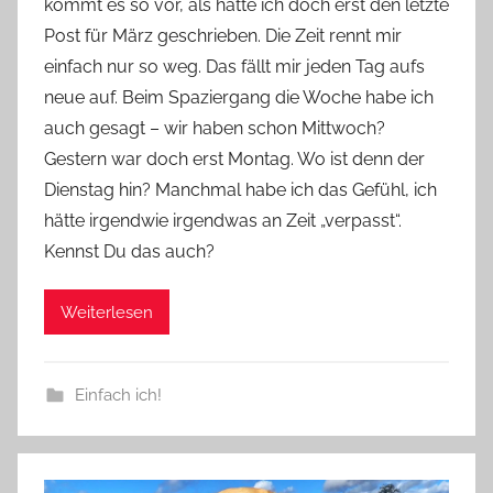
kommt es so vor, als hätte ich doch erst den letzte
Y
Post für März geschrieben. Die Zeit rennt mir
v
einfach nur so weg. Das fällt mir jeden Tag aufs
o
neue auf. Beim Spaziergang die Woche habe ich
n
auch gesagt – wir haben schon Mittwoch?
n
e
Gestern war doch erst Montag. Wo ist denn der
Dienstag hin? Manchmal habe ich das Gefühl, ich
hätte irgendwie irgendwas an Zeit „verpasst“.
Kennst Du das auch?
Weiterlesen
Einfach ich!