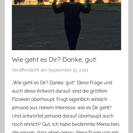
Wie geht es Dir? Danke, gut!
Veröffentlicht am
September 15, 2021
v
o
„Wie geht es Dir? Danke, gut!“ Diese Frage und
n
auch diese Antwort darauf, sind die größten
Y
Floskeln überhaupt. Fragt eigentlich wirklich
v
jemand aus reinem Interesse, wie es Dir geht?
o
Und antwortet jemand darauf überhaupt auch
n
noch ehrlich? Gut, ich habe bestimmte Menschen,
n
e
die wissen, dass eben genau diese Frage von mir