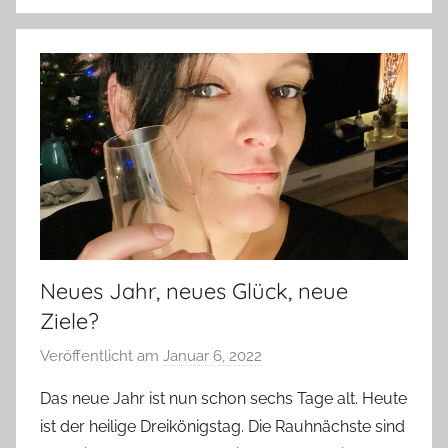
Neues Jahr, neues Glück, neue
Ziele?
Veröffentlicht am
Januar 6, 2022
v
o
Das neue Jahr ist nun schon sechs Tage alt. Heute
n
ist der heilige Dreikönigstag. Die Rauhnächste sind
Y