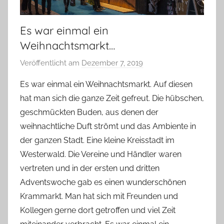
Es war einmal ein
Weihnachtsmarkt…
Veröffentlicht am
Dezember 7, 2019
v
o
Es war einmal ein Weihnachtsmarkt. Auf diesen
n
hat man sich die ganze Zeit gefreut. Die hübschen,
Y
geschmückten Buden, aus denen der
v
weihnachtliche Duft strömt und das Ambiente in
o
der ganzen Stadt. Eine kleine Kreisstadt im
n
Westerwald. Die Vereine und Händler waren
n
e
vertreten und in der ersten und dritten
Adventswoche gab es einen wunderschönen
Krammarkt. Man hat sich mit Freunden und
Kollegen gerne dort getroffen und viel Zeit