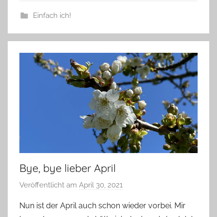
Einfach ich!
Bye, bye lieber April
Veröffentlicht am
April 30, 2021
v
o
Nun ist der April auch schon wieder vorbei. Mir
n