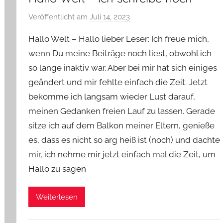
Veröffentlicht am
Juli 14, 2023
v
o
Hallo Welt – Hallo lieber Leser: Ich freue mich,
n
wenn Du meine Beiträge noch liest, obwohl ich
Y
so lange inaktiv war. Aber bei mir hat sich einiges
v
geändert und mir fehlte einfach die Zeit. Jetzt
o
n
bekomme ich langsam wieder Lust darauf,
n
meinen Gedanken freien Lauf zu lassen. Gerade
e
sitze ich auf dem Balkon meiner Eltern, genieße
es, dass es nicht so arg heiß ist (noch) und dachte
mir, ich nehme mir jetzt einfach mal die Zeit, um
Hallo zu sagen
Weiterlesen