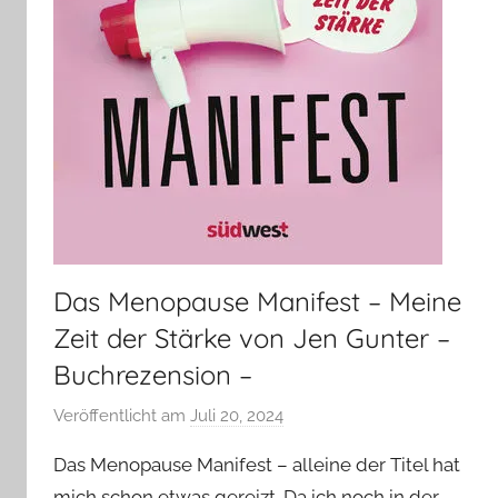
Das Menopause Manifest – Meine
Zeit der Stärke von Jen Gunter –
Buchrezension –
Veröffentlicht am
Juli 20, 2024
v
o
Das Menopause Manifest – alleine der Titel hat
n
mich schon etwas gereizt. Da ich noch in der