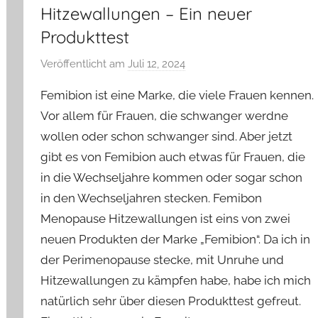
Hitzewallungen – Ein neuer
Produkttest
Veröffentlicht am
Juli 12, 2024
v
o
Femibion ist eine Marke, die viele Frauen kennen.
n
Vor allem für Frauen, die schwanger werdne
Y
wollen oder schon schwanger sind. Aber jetzt
v
gibt es von Femibion auch etwas für Frauen, die
o
n
in die Wechseljahre kommen oder sogar schon
n
in den Wechseljahren stecken. Femibon
e
Menopause Hitzewallungen ist eins von zwei
neuen Produkten der Marke „Femibion“. Da ich in
der Perimenopause stecke, mit Unruhe und
Hitzewallungen zu kämpfen habe, habe ich mich
natürlich sehr über diesen Produkttest gefreut.