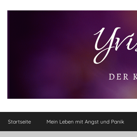
Zum
Inhalt
springen
Yvis
Der
kleine
Startseite
Mein Leben mit Angst und Panik
Lifestyle
Lifestyle
Blog