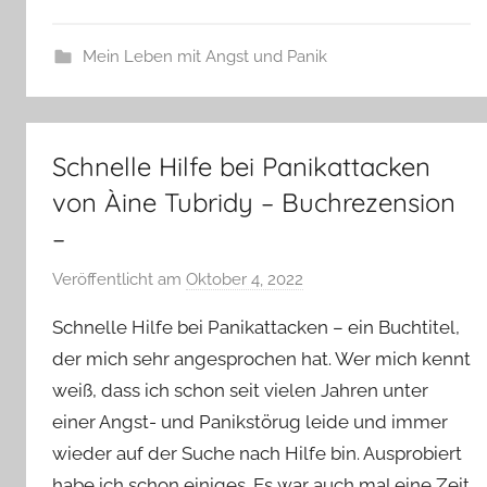
Mein Leben mit Angst und Panik
Schnelle Hilfe bei Panikattacken
von Àine Tubridy – Buchrezension
–
Veröffentlicht am
Oktober 4, 2022
v
o
Schnelle Hilfe bei Panikattacken – ein Buchtitel,
n
der mich sehr angesprochen hat. Wer mich kennt
Y
weiß, dass ich schon seit vielen Jahren unter
v
einer Angst- und Panikstörug leide und immer
o
n
wieder auf der Suche nach Hilfe bin. Ausprobiert
n
habe ich schon einiges. Es war auch mal eine Zeit