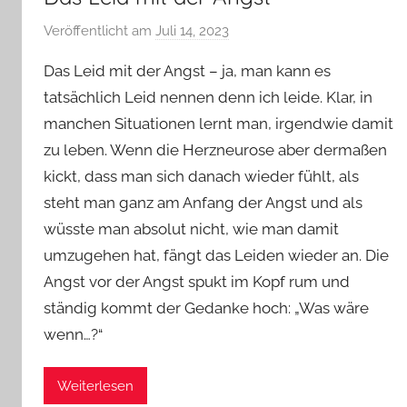
Veröffentlicht am
Juli 14, 2023
v
o
Das Leid mit der Angst – ja, man kann es
n
tatsächlich Leid nennen denn ich leide. Klar, in
Y
manchen Situationen lernt man, irgendwie damit
v
zu leben. Wenn die Herzneurose aber dermaßen
o
n
kickt, dass man sich danach wieder fühlt, als
n
steht man ganz am Anfang der Angst und als
e
wüsste man absolut nicht, wie man damit
umzugehen hat, fängt das Leiden wieder an. Die
Angst vor der Angst spukt im Kopf rum und
ständig kommt der Gedanke hoch: „Was wäre
wenn…?“
Weiterlesen