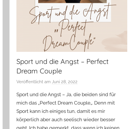
Sport und die Angst – Perfect
Dream Couple
Veröffentlicht am
Juni 28, 2022
v
o
Sport und die Angst – Ja, die beiden sind für
n
mich das „Perfect Dream Couple„. Denn mit
Y
Sport kann ich einiges tun, damit es mir
v
körperlich aber auch seelisch wieder besser
o
n
geht. Ich habe gemerkt, dass wenn ich keinen