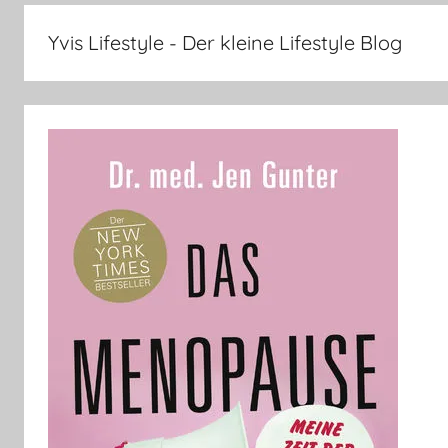
–
Lifestyle,
Yvis Lifestyle - Der kleine Lifestyle Blog
Rezensionen,
Produkttests
und
vieles
mehr