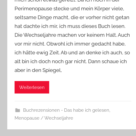
Y
Perimenopause stecke und mein Körper viele,
v
seltsame Dinge macht, die er vorher nicht getan
o
n
hat dachte ich mir, ich muss dieses Buch lesen.
n
Die Wechseljahre machen vor keinem Halt. Auch
e
vor mir nicht. Obwohl ich immer gedacht habe,
ich hätte ewig Zeit. Ab und an denke ich auch, so
alt bin ich doch noch gar nicht. Dann schaue ich
aber in den Spiegel,
Weiterlesen
Buchrezensionen - Das habe ich gelesen
,
Menopause / Wechseljahre