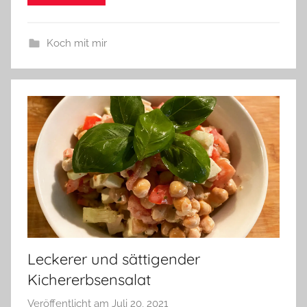
Koch mit mir
Leckerer und sättigender
Kichererbsensalat
Veröffentlicht am
Juli 20, 2021
v