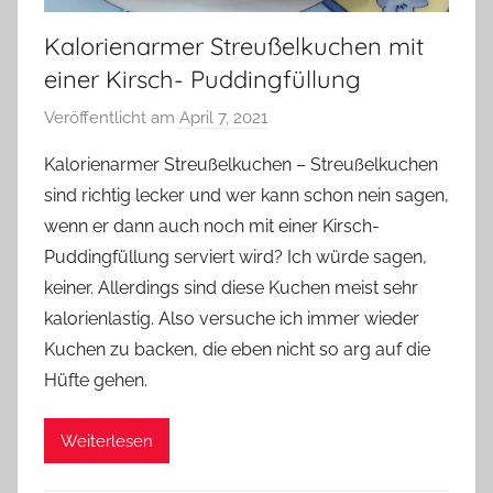
Kalorienarmer Streußelkuchen mit
einer Kirsch- Puddingfüllung
Veröffentlicht am
April 7, 2021
v
o
Kalorienarmer Streußelkuchen – Streußelkuchen
n
sind richtig lecker und wer kann schon nein sagen,
Y
wenn er dann auch noch mit einer Kirsch-
v
Puddingfüllung serviert wird? Ich würde sagen,
o
keiner. Allerdings sind diese Kuchen meist sehr
n
kalorienlastig. Also versuche ich immer wieder
n
e
Kuchen zu backen, die eben nicht so arg auf die
Hüfte gehen.
Weiterlesen