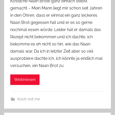
Köstliche Naan Brote ganz einfach selbst
n
gemacht – Mein Mann liegt mir schon seit Jahren
Y
in den Ohren, dass er einmal ein ganz leckeres
v
Naan Brot gegessen hat und er es so gerne
o
nochmal essen würde. Leider hat er damals das
n
Rezept nicht bekommen und ich dachte, ich
n
e
bekomme es eh nicht so hin, wie das Naan
damals war. Da ich in letzter Zeit aber so viel
ausprobiere dachte ich, ich könnte ja endlich mal
versuchen, ein Naan Brot zu
Weiterlesen
Koch mit mir