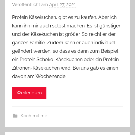
Veröffentlicht am
April 27, 2021
v
o
Protein Käsekuchen, gibt es zu kaufen. Aber ich
n
kann ihn mir auch selbst machen. Es ist günstiger
Y
und der Käsekuchen ist größer. So reicht er der
v
ganzen Familie. Zudem kann er auch individuell
o
geändert werden, so dass es dann zum Beispiel
n
ein Protein Schoko-Käsekuchen oder ein Protein
n
e
Zitronen-Käsekuchen wird. Bei uns gab es einen
davon am Wochenende.
Weiterlesen
Koch mit mir