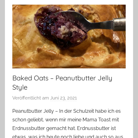
Baked Oats – Peanutbutter Jelly
Style
Veröffentlicht am
Juni 23, 2021
v
o
Peanutbutter Jelly – In der Schulzeit habe ich es
n
schon geliebt, wenn mir meine Mama Toast mit
Y
Erdnussbutter gemacht hat. Erdnussbutter ist
v
etwas, was ich heute noch liebe und auch so aus