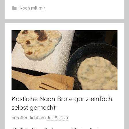
Koch mit mir
Köstliche Naan Brote ganz einfach
selbst gemacht
Veröffentlicht am
Juli 8, 2021
v
o