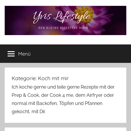
Zum
Inhalt
springen
Yvis
Der
kleine
Menü
Lifestyle
Lifestyle
Blog
–
Lifestyle,
Kategorie:
Koch mit mir
Rezensionen,
Ich koche gerne und teile gerne Rezepte mit der
Produkttests
Prep & Cook, der Cook 4 me, dem Airfryer oder
und
normal mit Backofen, Töpfen und Pfannen
vieles
mehr
gekocht, mit Dir.