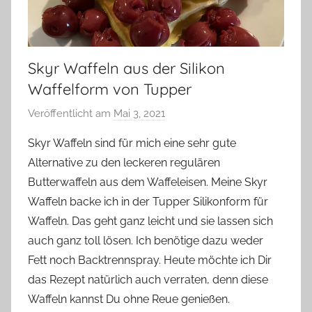
Skyr Waffeln aus der Silikon
Waffelform von Tupper
Veröffentlicht am
Mai 3, 2021
v
o
Skyr Waffeln sind für mich eine sehr gute
n
Alternative zu den leckeren regulären
Y
Butterwaffeln aus dem Waffeleisen. Meine Skyr
v
Waffeln backe ich in der Tupper Silikonform für
o
Waffeln. Das geht ganz leicht und sie lassen sich
n
auch ganz toll lösen. Ich benötige dazu weder
n
e
Fett noch Backtrennspray. Heute möchte ich Dir
das Rezept natürlich auch verraten, denn diese
Waffeln kannst Du ohne Reue genießen.