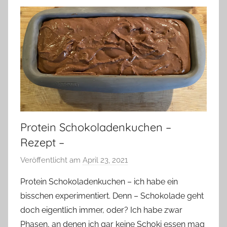
Protein Schokoladenkuchen –
Rezept –
Veröffentlicht am
April 23, 2021
v
o
Protein Schokoladenkuchen – ich habe ein
n
bisschen experimentiert. Denn – Schokolade geht
Y
doch eigentlich immer, oder? Ich habe zwar
v
Phasen, an denen ich gar keine Schoki essen mag
o