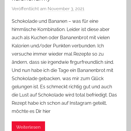
Veröffentlicht am
November 3, 2021
v
o
Schokolade und Bananen – was für eine
n
himmlische Kombination. Leider ist diese aber
Y
auch als Kuchen oder Bananenbrot mit vielen
v
Kalorien und/oder Punkten verbunden. Ich
o
versuche immer wieder mal Rezepte so zu
n
ändern, dass sie irgendwie firgurfreundlich sind.
n
e
Und nun habe ich die Tage ein Bananenbrot mit
Schokolade gebacken, was mir zum Glück
gelungen ist. Es schmeckt richtig gut und auch
die Lust auf Schokolade wird total befriedigt. Das
Rezept habe ich schon auf Instagram geteilt,
möchte es Dir hier
Weiterlesen