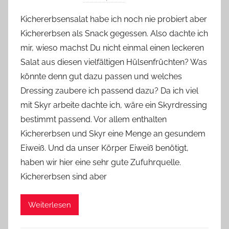
o
Kichererbsensalat habe ich noch nie probiert aber
n
Kichererbsen als Snack gegessen. Also dachte ich
Y
mir, wieso machst Du nicht einmal einen leckeren
v
Salat aus diesen vielfältigen Hülsenfrüchten? Was
o
könnte denn gut dazu passen und welches
n
Dressing zaubere ich passend dazu? Da ich viel
n
e
mit Skyr arbeite dachte ich, wäre ein Skyrdressing
bestimmt passend. Vor allem enthalten
Kichererbsen und Skyr eine Menge an gesundem
Eiweiß. Und da unser Körper Eiweiß benötigt,
haben wir hier eine sehr gute Zufuhrquelle.
Kichererbsen sind aber
Weiterlesen