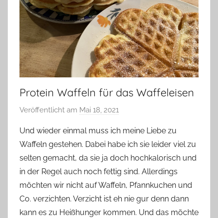
Protein Waffeln für das Waffeleisen
Veröffentlicht am
Mai 18, 2021
v
o
Und wieder einmal muss ich meine Liebe zu
n
Waffeln gestehen. Dabei habe ich sie leider viel zu
Y
selten gemacht, da sie ja doch hochkalorisch und
v
in der Regel auch noch fettig sind. Allerdings
o
möchten wir nicht auf Waffeln, Pfannkuchen und
n
Co. verzichten. Verzicht ist eh nie gur denn dann
n
e
kann es zu Heißhunger kommen. Und das möchte