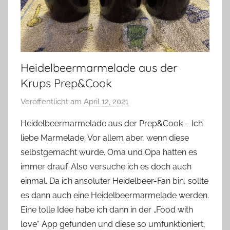
Heidelbeermarmelade aus der
Krups Prep&Cook
Veröffentlicht am
April 12, 2021
v
o
Heidelbeermarmelade aus der Prep&Cook – Ich
n
liebe Marmelade. Vor allem aber, wenn diese
Y
selbstgemacht wurde. Oma und Opa hatten es
v
immer drauf. Also versuche ich es doch auch
o
einmal. Da ich ansoluter Heidelbeer-Fan bin, sollte
n
es dann auch eine Heidelbeermarmelade werden.
n
e
Eine tolle Idee habe ich dann in der „Food with
love“ App gefunden und diese so umfunktioniert,