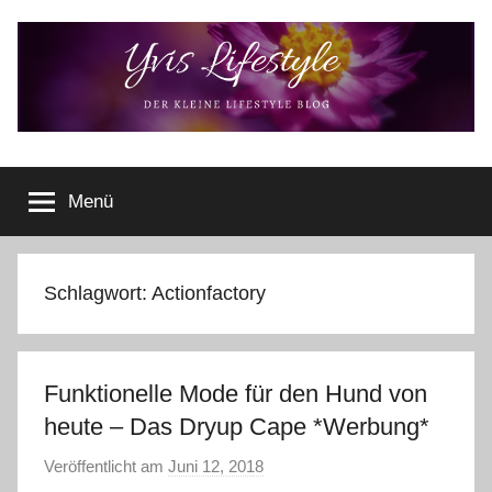
Zum
Inhalt
springen
Yvis
Der
kleine
Menü
Lifestyle
Lifestyle
Blog
–
Lifestyle,
Schlagwort:
Actionfactory
Rezensionen,
Produkttests
und
Funktionelle Mode für den Hund von
vieles
mehr
heute – Das Dryup Cape *Werbung*
Veröffentlicht am
Juni 12, 2018
v