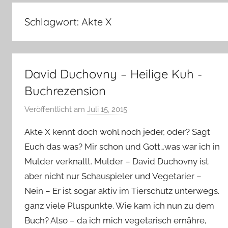
–
Lifestyle,
Schlagwort:
Akte X
Rezensionen,
Produkttests
und
vieles
David Duchovny – Heilige Kuh -
mehr
Buchrezension
Veröffentlicht am
Juli 15, 2015
v
o
Akte X kennt doch wohl noch jeder, oder? Sagt
n
Euch das was? Mir schon und Gott…was war ich in
Y
Mulder verknallt. Mulder – David Duchovny ist
v
aber nicht nur Schauspieler und Vegetarier –
o
n
Nein – Er ist sogar aktiv im Tierschutz unterwegs.
n
ganz viele Pluspunkte. Wie kam ich nun zu dem
e
Buch? Also – da ich mich vegetarisch ernähre,