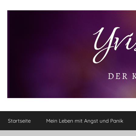
Zum
Inhalt
springen
Yvis
Der
kleine
Startseite
Mein Leben mit Angst und Panik
Lifestyle
Lifestyle
Blog