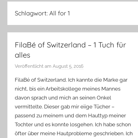
–
Lifestyle,
Schlagwort:
All for 1
Rezensionen,
Produkttests
und
vieles
FilaBé of Switzerland – 1 Tuch für
mehr
alles
Veröffentlicht am
August 5, 2016
v
o
FilaBé of Switzerland. Ich kannte die Marke gar
n
nicht, bis ein Arbeitskollege meines Mannes
Y
davon sprach und mich an seinen Onkel
v
vermittelte. Dieser gab mir eiige Tücher –
o
n
passend zu meinem und dem Hauttyp meiner
n
Tochter und es konnte losgehen. Ich habe schon
e
öfter über meine Hautprobleme geschrieben. Ich