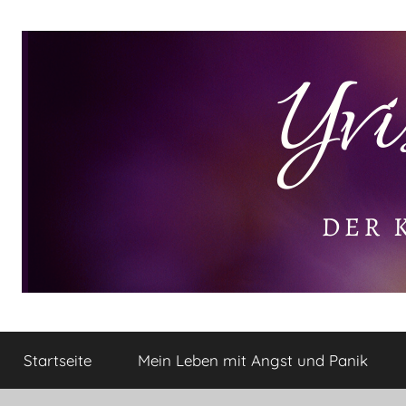
Zum
Inhalt
springen
Yvis
Der
kleine
Startseite
Mein Leben mit Angst und Panik
Lifestyle
Lifestyle
Blog