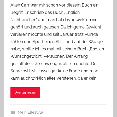
o
Allen Carr war mir schon vor diesem Buch ein
n
Begriff. Er schrieb das Buch „Endlich
Y
Nichtraucher“ und man hat davon wirklich viel
v
gehört und auch gelesen. Da ich gerne Gewicht
o
verlieren möchte und seit Januar trotz Punkte
n
zählen und Sport einen Stillstand auf der Waage
n
e
habe, wollte ich es mal mit seinem Buch „Endlich
Wunschgewicht“ versuchen. Der Anfang
gestaltete sich schwieriger, als ich dachte. Der
Schreibstil ist klasse…gar keine Frage und man
kann auch wirklich alles verstehen, da er kein
Weiterlesen
Mein Lifestyle