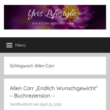
Zum
Inhalt
springen
Yvis
Der
kleine
Menü
Lifestyle
Lifestyle
Blog
–
Lifestyle,
Schlagwort:
Allen Carr
Rezensionen,
Produkttests
und
Allen Carr „Endlich Wunschgewicht“
vieles
mehr
– Buchrezension –
Veröffentlicht am
April 15, 2015
v