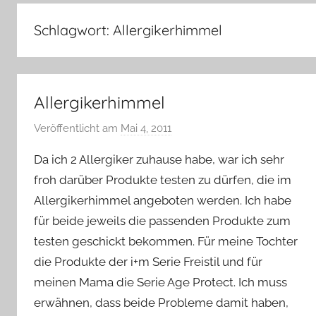
–
Lifestyle,
Schlagwort:
Allergikerhimmel
Rezensionen,
Produkttests
und
vieles
Allergikerhimmel
mehr
Veröffentlicht am
Mai 4, 2011
v
o
Da ich 2 Allergiker zuhause habe, war ich sehr
n
froh darüber Produkte testen zu dürfen, die im
Y
Allergikerhimmel angeboten werden. Ich habe
v
für beide jeweils die passenden Produkte zum
o
n
testen geschickt bekommen. Für meine Tochter
n
die Produkte der i+m Serie Freistil und für
e
meinen Mama die Serie Age Protect. Ich muss
erwähnen, dass beide Probleme damit haben,