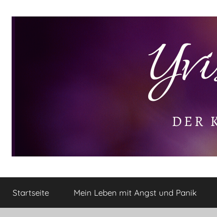
Zum
Inhalt
springen
Yvis
Der
kleine
Startseite
Mein Leben mit Angst und Panik
Lifestyle
Lifestyle
Blog