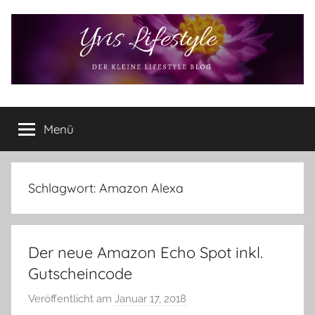
Zum
Inhalt
springen
Yvis
Der
kleine
Menü
Lifestyle
Lifestyle
Blog
–
Lifestyle,
Schlagwort:
Amazon Alexa
Rezensionen,
Produkttests
und
Der neue Amazon Echo Spot inkl.
vieles
mehr
Gutscheincode
Veröffentlicht am
Januar 17, 2018
v