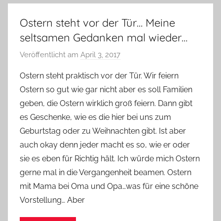
Ostern steht vor der Tür… Meine
seltsamen Gedanken mal wieder…
Veröffentlicht am
April 3, 2017
v
o
Ostern steht praktisch vor der Tür. Wir feiern
n
Ostern so gut wie gar nicht aber es soll Familien
Y
geben, die Ostern wirklich groß feiern. Dann gibt
v
es Geschenke, wie es die hier bei uns zum
o
Geburtstag oder zu Weihnachten gibt. Ist aber
n
auch okay denn jeder macht es so, wie er oder
n
e
sie es eben für Richtig hält. Ich würde mich Ostern
gerne mal in die Vergangenheit beamen. Ostern
mit Mama bei Oma und Opa…was für eine schöne
Vorstellung… Aber