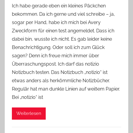
o
Ich habe gerade eben ein kleines Päckchen
n
bekommen. Da ich gerne und viel schreibe – ja,
Y
sogar per Hand, habe ich mich bei Avery
v
Zweckform für einen test angemeldet. Dass ich
o
dabei bin, wusste ich nicht. Es gab leider keine
n
Benachrichtigung. Oder soll ich zum Glück
n
e
sagen? Denn ich freue mich immer über
Überraschungspost. Ich darf das notizio
Notizbuch testen. Das Notizbuch „notizio“ ist
etwas anders als herkömmliche Notizbücher.
Regulär hat man dunkle Linien auf weißem Papier.
Bei „notizio“ ist
Weiterlesen