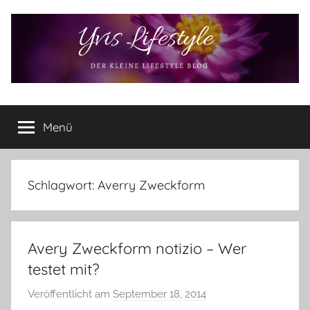
Zum
Inhalt
springen
Yvis
Der
kleine
Menü
Lifestyle
Lifestyle
Blog
–
Lifestyle,
Schlagwort:
Averry Zweckform
Rezensionen,
Produkttests
und
Avery Zweckform notizio – Wer
vieles
mehr
testet mit?
Veröffentlicht am
September 18, 2014
v