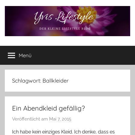
Zum
Inhalt
springen
Yvis
Der
kleine
Menü
Lifestyle
Lifestyle
Blog
–
Lifestyle,
Schlagwort:
Ballkleider
Rezensionen,
Produkttests
und
Ein Abendkleid gefällig?
vieles
mehr
Veröffentlicht am
Mai 7, 2015
v
o
Ich habe kein einziges Kleid. Ich denke, dass es
n