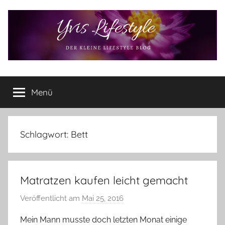
Zum
Inhalt
springen
Yvis
Der
kleine
Menü
Lifestyle
Lifestyle
Blog
–
Lifestyle,
Schlagwort:
Bett
Rezensionen,
Produkttests
und
Matratzen kaufen leicht gemacht
vieles
mehr
Veröffentlicht am
Mai 25, 2016
v
o
Mein Mann musste doch letzten Monat einige
n