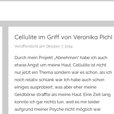
Cellulite im Griff von Veronika Pichl
Veröffentlicht am
Oktober 7, 2014
v
o
Durch mein Projekt „Abnehmen“ habe ich auch
n
etwas Angst um meine Haut. Cellulite ist nicht
Y
nur jetzt ein Thema sondern war es schon, als ich
v
noch relativ schlank war. Ich habe auch schon
o
n
einiges ausprobiert, was aber eher meine
n
Geldbörse straffte als meine Haut. Eine Zeit lang
e
konnte ich gar nichts tun, weil es mir leider
aufgrund meiner Psyche nicht möglich war.