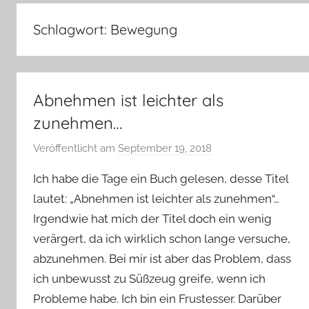
–
Lifestyle,
Schlagwort:
Bewegung
Rezensionen,
Produkttests
und
vieles
Abnehmen ist leichter als
mehr
zunehmen…
Veröffentlicht am
September 19, 2018
v
o
Ich habe die Tage ein Buch gelesen, desse Titel
n
lautet: „Abnehmen ist leichter als zunehmen“…
Y
Irgendwie hat mich der Titel doch ein wenig
v
verärgert, da ich wirklich schon lange versuche,
o
n
abzunehmen. Bei mir ist aber das Problem, dass
n
ich unbewusst zu Süßzeug greife, wenn ich
e
Probleme habe. Ich bin ein Frustesser. Darüber