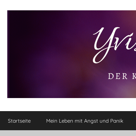
Zum
Inhalt
springen
Yvis
Der
kleine
Startseite
Mein Leben mit Angst und Panik
Lifestyle
Lifestyle
Blog