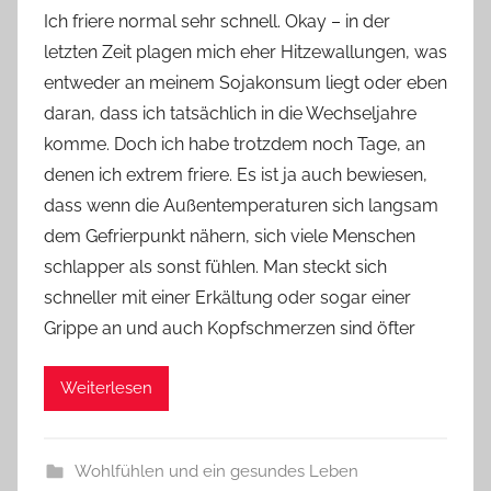
o
Ich friere normal sehr schnell. Okay – in der
n
letzten Zeit plagen mich eher Hitzewallungen, was
Y
entweder an meinem Sojakonsum liegt oder eben
v
daran, dass ich tatsächlich in die Wechseljahre
o
komme. Doch ich habe trotzdem noch Tage, an
n
denen ich extrem friere. Es ist ja auch bewiesen,
n
e
dass wenn die Außentemperaturen sich langsam
dem Gefrierpunkt nähern, sich viele Menschen
schlapper als sonst fühlen. Man steckt sich
schneller mit einer Erkältung oder sogar einer
Grippe an und auch Kopfschmerzen sind öfter
Weiterlesen
Wohlfühlen und ein gesundes Leben