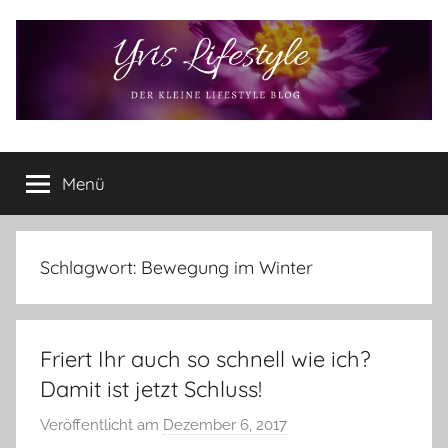
Zum
Inhalt
springen
Yvis
Der
kleine
Menü
Lifestyle
Lifestyle
Blog
–
Lifestyle,
Schlagwort:
Bewegung im Winter
Rezensionen,
Produkttests
und
Friert Ihr auch so schnell wie ich?
vieles
mehr
Damit ist jetzt Schluss!
Veröffentlicht am
Dezember 6, 2017
v