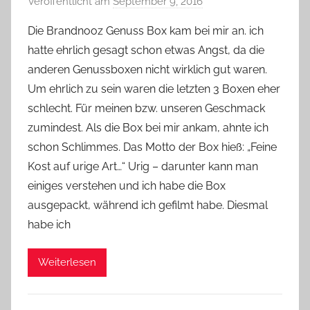
Veröffentlicht am
September 9, 2016
v
o
Die Brandnooz Genuss Box kam bei mir an. ich
n
hatte ehrlich gesagt schon etwas Angst, da die
Y
anderen Genussboxen nicht wirklich gut waren.
v
Um ehrlich zu sein waren die letzten 3 Boxen eher
o
schlecht. Für meinen bzw. unseren Geschmack
n
zumindest. Als die Box bei mir ankam, ahnte ich
n
e
schon Schlimmes. Das Motto der Box hieß: „Feine
Kost auf urige Art…“ Urig – darunter kann man
einiges verstehen und ich habe die Box
ausgepackt, während ich gefilmt habe. Diesmal
habe ich
Weiterlesen