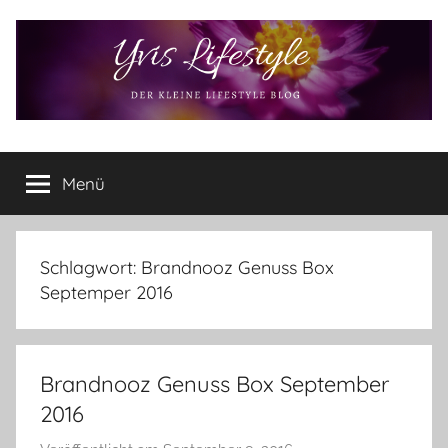
Zum
Inhalt
springen
Yvis
Der
kleine
Menü
Lifestyle
Lifestyle
Blog
–
Lifestyle,
Schlagwort:
Brandnooz Genuss Box
Rezensionen,
Septemper 2016
Produkttests
und
vieles
Brandnooz Genuss Box September
mehr
2016