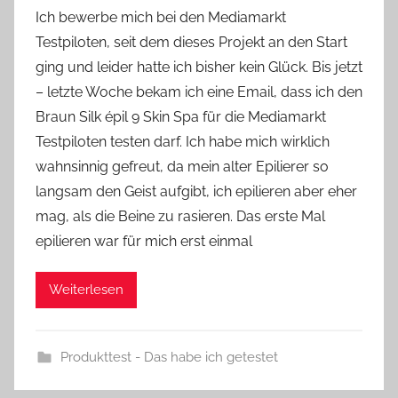
o
Ich bewerbe mich bei den Mediamarkt
n
Testpiloten, seit dem dieses Projekt an den Start
Y
ging und leider hatte ich bisher kein Glück. Bis jetzt
v
– letzte Woche bekam ich eine Email, dass ich den
o
Braun Silk épil 9 Skin Spa für die Mediamarkt
n
Testpiloten testen darf. Ich habe mich wirklich
n
e
wahnsinnig gefreut, da mein alter Epilierer so
langsam den Geist aufgibt, ich epilieren aber eher
mag, als die Beine zu rasieren. Das erste Mal
epilieren war für mich erst einmal
Weiterlesen
Produkttest - Das habe ich getestet