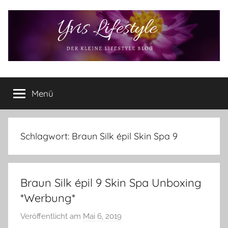
Zum
Inhalt
springen
Yvis
Der
kleine
Menü
Lifestyle
Lifestyle
Blog
–
Lifestyle,
Schlagwort:
Braun Silk épil Skin Spa 9
Rezensionen,
Produkttests
und
Braun Silk épil 9 Skin Spa Unboxing
vieles
mehr
*Werbung*
Veröffentlicht am
Mai 6, 2019
v