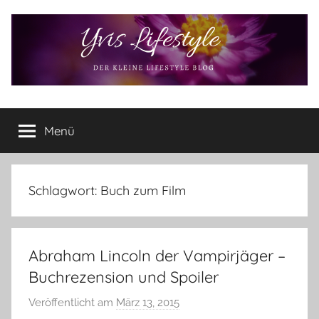
Zum
Inhalt
springen
Yvis
Der
kleine
Menü
Lifestyle
Lifestyle
Blog
–
Lifestyle,
Schlagwort:
Buch zum Film
Rezensionen,
Produkttests
und
Abraham Lincoln der Vampirjäger –
vieles
mehr
Buchrezension und Spoiler
Veröffentlicht am
März 13, 2015
v