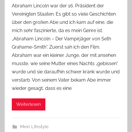
o
Abraham Lincoln war der 16. Präsident der
n
Vereinigten Staaten. Es gibt so viele Geschichten
Y
über den großen Abe und ich kam auf eine, die
v
mich sehr faszinierte, da es mein Genre ist.
o
„Abraham Lincoln – Der Vampirjäger von Seth
n
Grahame-Smith“. Zuerst sah ich den Film.
n
e
Abraham war ein kleiner Junge, der mit ansehen
musste, wie seine Mutter eines Nachts „gebissen“
wurde und sie daraufhin schwer krank wurde und
verstarb. Von seinem Vater bekam Abe immer
wieder gesagt, dass es eine
Weiterlesen
Mein Lifestyle