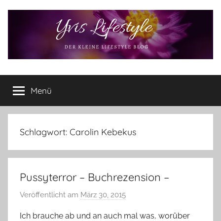
Zum
Inhalt
springen
Yvis
Der
kleine
Menü
Lifestyle
Lifestyle
Blog
–
Lifestyle,
Schlagwort:
Carolin Kebekus
Rezensionen,
Produkttests
und
Pussyterror – Buchrezension –
vieles
mehr
Veröffentlicht am
März 30, 2015
v
o
Ich brauche ab und an auch mal was, worüber
n