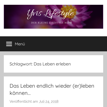
Zum
Inhalt
springen
Yvis
Der
kleine
Menü
Lifestyle
Lifestyle
Blog
–
Lifestyle,
Schlagwort:
Das Leben erleben
Rezensionen,
Produkttests
und
Das Leben endlich wieder (er)leben
vieles
mehr
können…
Veröffentlicht am
Juli 24, 2018
v