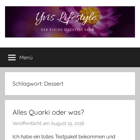
Zum
Inhalt
springen
Yvis
Der
kleine
Menü
Lifestyle
Lifestyle
Blog
–
Lifestyle,
Schlagwort:
Dessert
Rezensionen,
Produkttests
und
Alles Quarki oder was?
vieles
mehr
Veröffentlicht am
August 19, 2016
v
o
Ich habe ein tolles Testpaket bekommen und
n