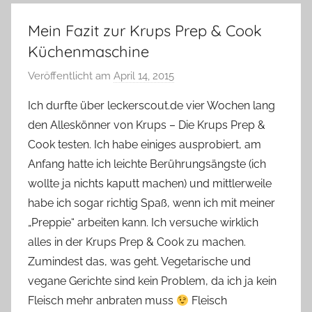
Mein Fazit zur Krups Prep & Cook
Küchenmaschine
Veröffentlicht am
April 14, 2015
v
o
Ich durfte über leckerscout.de vier Wochen lang
n
den Alleskönner von Krups – Die Krups Prep &
Y
Cook testen. Ich habe einiges ausprobiert, am
v
Anfang hatte ich leichte Berührungsängste (ich
o
wollte ja nichts kaputt machen) und mittlerweile
n
habe ich sogar richtig Spaß, wenn ich mit meiner
n
e
„Preppie“ arbeiten kann. Ich versuche wirklich
alles in der Krups Prep & Cook zu machen.
Zumindest das, was geht. Vegetarische und
vegane Gerichte sind kein Problem, da ich ja kein
Fleisch mehr anbraten muss
Fleisch