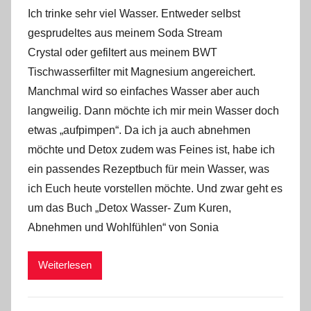
o
Ich trinke sehr viel Wasser. Entweder selbst
n
gesprudeltes aus meinem Soda Stream
Y
Crystal oder gefiltert aus meinem BWT
v
Tischwasserfilter mit Magnesium angereichert.
o
Manchmal wird so einfaches Wasser aber auch
n
n
langweilig. Dann möchte ich mir mein Wasser doch
e
etwas „aufpimpen“. Da ich ja auch abnehmen
möchte und Detox zudem was Feines ist, habe ich
ein passendes Rezeptbuch für mein Wasser, was
ich Euch heute vorstellen möchte. Und zwar geht es
um das Buch „Detox Wasser- Zum Kuren,
Abnehmen und Wohlfühlen“ von Sonia
Weiterlesen