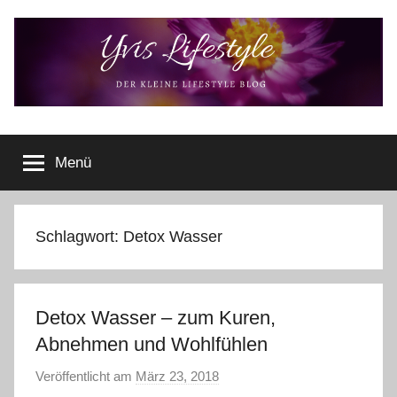
Zum
Inhalt
springen
Yvis
Der
kleine
Menü
Lifestyle
Lifestyle
Blog
–
Lifestyle,
Schlagwort:
Detox Wasser
Rezensionen,
Produkttests
und
Detox Wasser – zum Kuren,
vieles
mehr
Abnehmen und Wohlfühlen
Veröffentlicht am
März 23, 2018
v