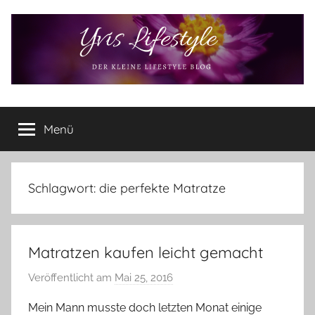
Zum
Inhalt
springen
Yvis
Der
kleine
Menü
Lifestyle
Lifestyle
Blog
–
Lifestyle,
Schlagwort:
die perfekte Matratze
Rezensionen,
Produkttests
und
Matratzen kaufen leicht gemacht
vieles
mehr
Veröffentlicht am
Mai 25, 2016
v
o
Mein Mann musste doch letzten Monat einige
n