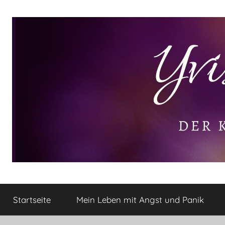
Zum
Inhalt
springen
Yvis
Der
kleine
Startseite
Mein Leben mit Angst und Panik
Lifestyle
Lifestyle
Blog