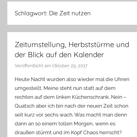
–
Lifestyle,
Schlagwort:
Die Zeit nutzen
Rezensionen,
Produkttests
und
vieles
Zeitumstellung, Herbststürme und
mehr
der Blick auf den Kalender
Veröffentlicht am
Oktober 29, 2017
v
o
Heute Nacht wurden also wieder mal die Uhren
n
umgestellt. Meine steht nun statt auf dem
Y
rechten auf dem linken Küchenschrank. Nein –
v
Quatsch aber ich bin nach der neuen Zeit schon
o
n
seit kurz vor sechs wach. Was macht man denn
n
dann an so einem tollen Morgen, wenn es
e
draußen stürmt und im Kopf Chaos herrscht?