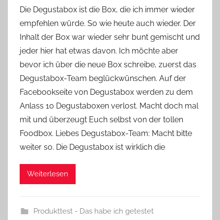
o
Die Degustabox ist die Box, die ich immer wieder
n
empfehlen würde. So wie heute auch wieder. Der
Y
Inhalt der Box war wieder sehr bunt gemischt und
v
jeder hier hat etwas davon. Ich möchte aber
o
bevor ich über die neue Box schreibe, zuerst das
n
Degustabox-Team beglückwünschen. Auf der
n
e
Facebookseite von Degustabox werden zu dem
Anlass 10 Degustaboxen verlost. Macht doch mal
mit und überzeugt Euch selbst von der tollen
Foodbox. Liebes Degustabox-Team: Macht bitte
weiter so. Die Degustabox ist wirklich die
Weiterlesen
Produkttest - Das habe ich getestet