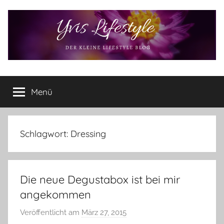
Zum
Inhalt
springen
Yvis
Der
kleine
Menü
Lifestyle
Lifestyle
Blog
–
Lifestyle,
Schlagwort:
Dressing
Rezensionen,
Produkttests
und
Die neue Degustabox ist bei mir
vieles
mehr
angekommen
Veröffentlicht am
März 27, 2015
v