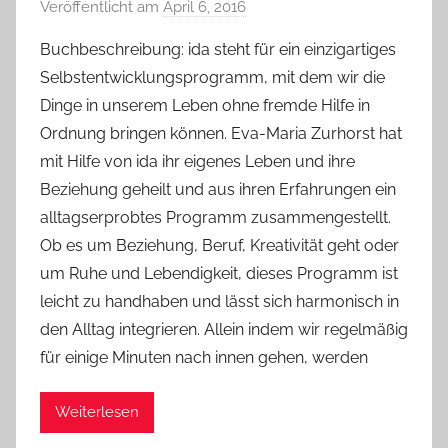
Veröffentlicht am
April 6, 2016
v
o
Buchbeschreibung: ida steht für ein einzigartiges
n
Selbstentwicklungsprogramm, mit dem wir die
Y
Dinge in unserem Leben ohne fremde Hilfe in
v
Ordnung bringen können. Eva-Maria Zurhorst hat
o
mit Hilfe von ida ihr eigenes Leben und ihre
n
Beziehung geheilt und aus ihren Erfahrungen ein
n
e
alltagserprobtes Programm zusammengestellt.
Ob es um Beziehung, Beruf, Kreativität geht oder
um Ruhe und Lebendigkeit, dieses Programm ist
leicht zu handhaben und lässt sich harmonisch in
den Alltag integrieren. Allein indem wir regelmäßig
für einige Minuten nach innen gehen, werden
Weiterlesen