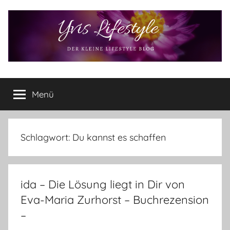
Zum
Inhalt
springen
Yvis
Der
kleine
Menü
Lifestyle
Lifestyle
Blog
–
Lifestyle,
Schlagwort:
Du kannst es schaffen
Rezensionen,
Produkttests
und
ida – Die Lösung liegt in Dir von
vieles
mehr
Eva-Maria Zurhorst – Buchrezension
–