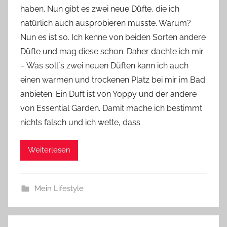
haben. Nun gibt es zwei neue Düfte, die ich
Y
natürlich auch ausprobieren musste. Warum?
v
Nun es ist so. Ich kenne von beiden Sorten andere
o
Düfte und mag diese schon. Daher dachte ich mir
n
– Was soll´s zwei neuen Düften kann ich auch
n
e
einen warmen und trockenen Platz bei mir im Bad
anbieten. Ein Duft ist von Yoppy und der andere
von Essential Garden. Damit mache ich bestimmt
nichts falsch und ich wette, dass
Weiterlesen
Mein Lifestyle