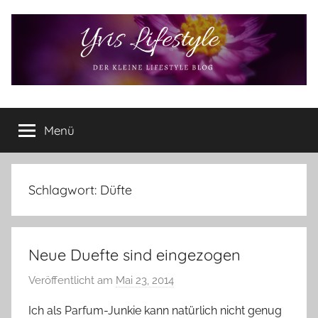
Zum
Inhalt
springen
Yvis
Der
kleine
Menü
Lifestyle
Lifestyle
Blog
–
Lifestyle,
Schlagwort:
Düfte
Rezensionen,
Produkttests
und
Neue Duefte sind eingezogen
vieles
mehr
Veröffentlicht am
Mai 23, 2014
v
o
Ich als Parfum-Junkie kann natürlich nicht genug
n