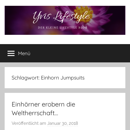
Zum
Inhalt
springen
Yvis
Der
kleine
Menü
Lifestyle
Lifestyle
Blog
–
Lifestyle,
Schlagwort:
Einhorn Jumpsuits
Rezensionen,
Produkttests
und
Einhörner erobern die
vieles
mehr
Weltherrschaft…
Veröffentlicht am
Januar 30, 2018
v