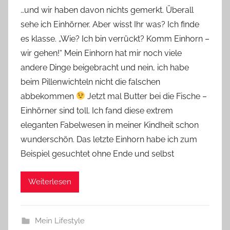
o
…und wir haben davon nichts gemerkt. Überall
n
sehe ich Einhörner. Aber wisst Ihr was? Ich finde
Y
es klasse. „Wie? Ich bin verrückt? Komm Einhorn –
v
wir gehen!“ Mein Einhorn hat mir noch viele
o
andere Dinge beigebracht und nein, ich habe
n
beim Pillenwichteln nicht die falschen
n
e
abbekommen
Jetzt mal Butter bei die Fische –
Einhörner sind toll. Ich fand diese extrem
eleganten Fabelwesen in meiner Kindheit schon
wunderschön. Das letzte Einhorn habe ich zum
Beispiel gesuchtet ohne Ende und selbst
Weiterlesen
Mein Lifestyle