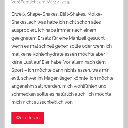
Veröffentlicht am
März 4, 2015
v
o
Eiweiß, Shape-Shakes, Diät-Shakes, Molke-
n
Shakes…ach was habe ich nicht schon alles
Y
ausprobiert. Ich habe immer nach einem
v
geeignetem Ersatz für eine Mahlzeit gesucht,
o
wenn es mal schnell gehen sollte oder wenn ich
n
mal keine Kohlenhydrate essen möchte aber
n
e
keine Lust auf Eier habe. Vor allem nach dem
Sport – ich möchte dann nichts essen, was mir
evtl. schwer im Magen liegen könnte. Ich möchte
angenehm satt werden, mich wohlfühlen und
schmecken sollte es natürlich auch. Ich möchte
mich nicht ausschließlich von
Weiterlesen