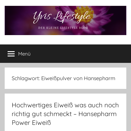
Zum
Inhalt
springen
Yvis
Der
kleine
Menü
Lifestyle
Lifestyle
Blog
–
Lifestyle,
Schlagwort:
Eiweißpulver von Hansepharm
Rezensionen,
Produkttests
und
Hochwertiges Eiweiß was auch noch
vieles
mehr
richtig gut schmeckt – Hansepharm
Power Eiweiß