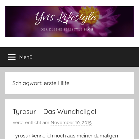
Zum
Inhalt
springen
Yvis
Der
kleine
Menü
Lifestyle
Lifestyle
Blog
–
Lifestyle,
Schlagwort:
erste Hilfe
Rezensionen,
Produkttests
und
Tyrosur – Das Wundheilgel
vieles
mehr
Veröffentlicht am
November 10, 2015
v
o
Tyrosur kenne ich noch aus meiner damaligen
n