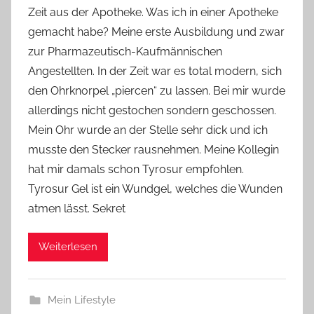
Zeit aus der Apotheke. Was ich in einer Apotheke
Y
gemacht habe? Meine erste Ausbildung und zwar
v
zur Pharmazeutisch-Kaufmännischen
o
Angestellten. In der Zeit war es total modern, sich
n
den Ohrknorpel „piercen“ zu lassen. Bei mir wurde
n
e
allerdings nicht gestochen sondern geschossen.
Mein Ohr wurde an der Stelle sehr dick und ich
musste den Stecker rausnehmen. Meine Kollegin
hat mir damals schon Tyrosur empfohlen.
Tyrosur Gel ist ein Wundgel, welches die Wunden
atmen lässt. Sekret
Weiterlesen
Mein Lifestyle