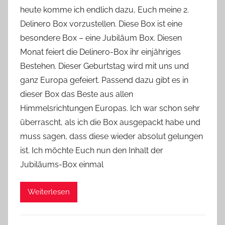
o
heute komme ich endlich dazu, Euch meine 2.
n
Delinero Box vorzustellen. Diese Box ist eine
Y
besondere Box – eine Jubiläum Box. Diesen
v
Monat feiert die Delinero-Box ihr einjähriges
o
Bestehen. Dieser Geburtstag wird mit uns und
n
ganz Europa gefeiert. Passend dazu gibt es in
n
e
dieser Box das Beste aus allen
Himmelsrichtungen Europas. Ich war schon sehr
überrascht, als ich die Box ausgepackt habe und
muss sagen, dass diese wieder absolut gelungen
ist. Ich möchte Euch nun den Inhalt der
Jubiläums-Box einmal
Weiterlesen