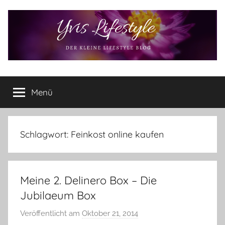
Zum
Inhalt
springen
Yvis
Der
kleine
Menü
Lifestyle
Lifestyle
Blog
–
Lifestyle,
Schlagwort:
Feinkost online kaufen
Rezensionen,
Produkttests
und
Meine 2. Delinero Box – Die
vieles
mehr
Jubilaeum Box
Veröffentlicht am
Oktober 21, 2014
v