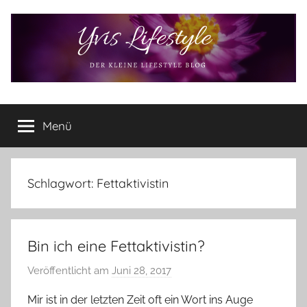
Zum
Inhalt
springen
Yvis
Der
kleine
Menü
Lifestyle
Lifestyle
Blog
–
Lifestyle,
Schlagwort:
Fettaktivistin
Rezensionen,
Produkttests
und
Bin ich eine Fettaktivistin?
vieles
mehr
Veröffentlicht am
Juni 28, 2017
v
o
Mir ist in der letzten Zeit oft ein Wort ins Auge
n