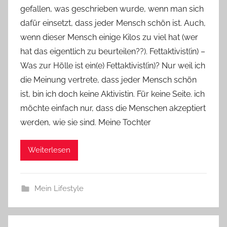
gefallen, was geschrieben wurde, wenn man sich
Y
dafür einsetzt, dass jeder Mensch schön ist. Auch,
v
wenn dieser Mensch einige Kilos zu viel hat (wer
o
hat das eigentlich zu beurteilen??). Fettaktivist(in) –
n
Was zur Hölle ist ein(e) Fettaktivist(in)? Nur weil ich
n
e
die Meinung vertrete, dass jeder Mensch schön
ist, bin ich doch keine Aktivistin. Für keine Seite. ich
möchte einfach nur, dass die Menschen akzeptiert
werden, wie sie sind. Meine Tochter
Weiterlesen
Mein Lifestyle