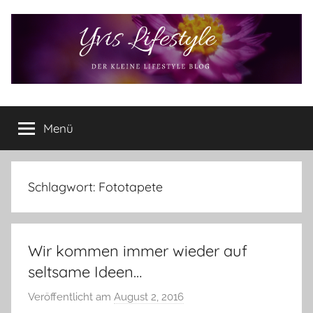
Zum
Inhalt
springen
Yvis
Der
kleine
Menü
Lifestyle
Lifestyle
Blog
–
Lifestyle,
Schlagwort:
Fototapete
Rezensionen,
Produkttests
und
Wir kommen immer wieder auf
vieles
mehr
seltsame Ideen…
Veröffentlicht am
August 2, 2016
v