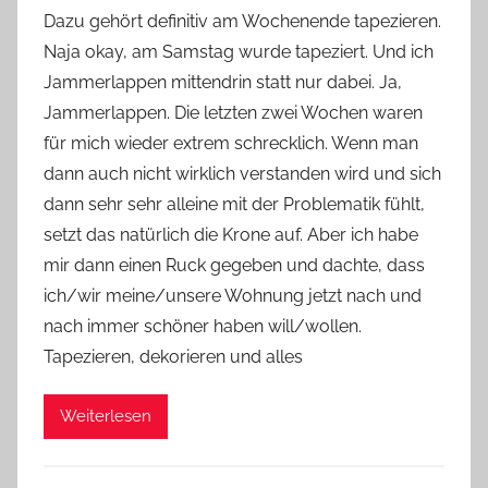
o
Dazu gehört definitiv am Wochenende tapezieren.
n
Naja okay, am Samstag wurde tapeziert. Und ich
Y
Jammerlappen mittendrin statt nur dabei. Ja,
v
Jammerlappen. Die letzten zwei Wochen waren
o
für mich wieder extrem schrecklich. Wenn man
n
dann auch nicht wirklich verstanden wird und sich
n
e
dann sehr sehr alleine mit der Problematik fühlt,
setzt das natürlich die Krone auf. Aber ich habe
mir dann einen Ruck gegeben und dachte, dass
ich/wir meine/unsere Wohnung jetzt nach und
nach immer schöner haben will/wollen.
Tapezieren, dekorieren und alles
Weiterlesen