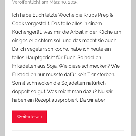
Veröffentlicht am
März 30, 2015
v
o
Ich habe Euch letzte Woche die Krups Prep &
n
Cook vorgestellt. Das tolle alles in einem
Y
Küchengerät, was mir die Arbeit in der Küche um
v
einiges erleichtern soll und das macht sie auch.
o
Da ich vegetarisch koche, habe ich heute ein
n
tolles Hauptgericht für Euch. Sojadellen -
n
e
Frikadellen aus Soja. Wie diese schmecken? Wie
Frikadellen nur musste dafür kein Tier sterben.
Somit schmecken die Sojadellen natürlich
doppelt so gut. Was reicht man dazu? Nu wir
haben ein Rezept ausprobiert. Da wir aber
Weiterlesen