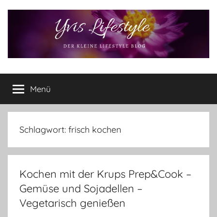
Zum
Inhalt
springen
Yvis
Der
kleine
Menü
Lifestyle
Lifestyle
Blog
–
Lifestyle,
Schlagwort:
frisch kochen
Rezensionen,
Produkttests
und
Kochen mit der Krups Prep&Cook –
vieles
mehr
Gemüse und Sojadellen –
Vegetarisch genießen