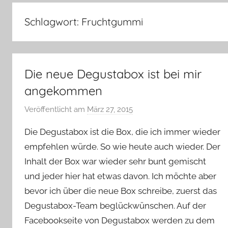
–
Lifestyle,
Schlagwort:
Fruchtgummi
Rezensionen,
Produkttests
und
vieles
Die neue Degustabox ist bei mir
mehr
angekommen
Veröffentlicht am
März 27, 2015
v
o
Die Degustabox ist die Box, die ich immer wieder
n
empfehlen würde. So wie heute auch wieder. Der
Y
Inhalt der Box war wieder sehr bunt gemischt
v
und jeder hier hat etwas davon. Ich möchte aber
o
n
bevor ich über die neue Box schreibe, zuerst das
n
Degustabox-Team beglückwünschen. Auf der
e
Facebookseite von Degustabox werden zu dem