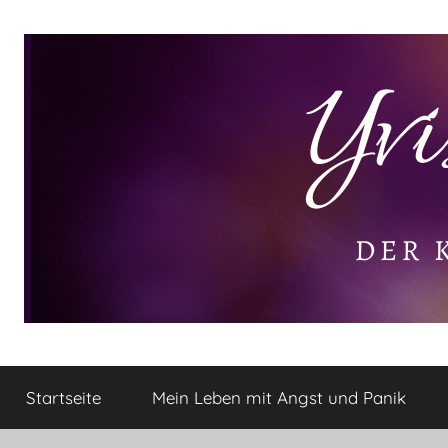
Zum
Inhalt
springen
Yvis
Der
kleine
Startseite
Mein Leben mit Angst und Panik
Lifestyle
Lifestyle
Blog