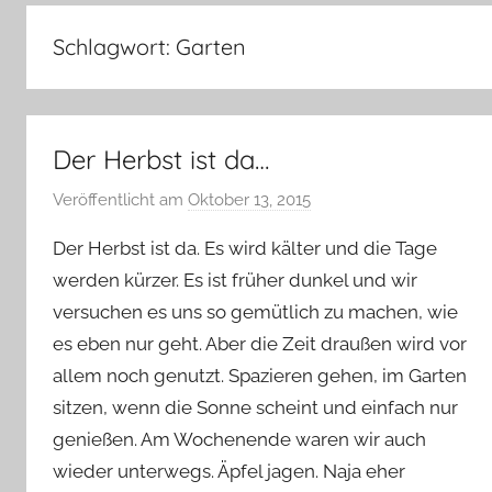
–
Lifestyle,
Schlagwort:
Garten
Rezensionen,
Produkttests
und
vieles
Der Herbst ist da…
mehr
Veröffentlicht am
Oktober 13, 2015
v
o
Der Herbst ist da. Es wird kälter und die Tage
n
werden kürzer. Es ist früher dunkel und wir
Y
versuchen es uns so gemütlich zu machen, wie
v
es eben nur geht. Aber die Zeit draußen wird vor
o
n
allem noch genutzt. Spazieren gehen, im Garten
n
sitzen, wenn die Sonne scheint und einfach nur
e
genießen. Am Wochenende waren wir auch
wieder unterwegs. Äpfel jagen. Naja eher