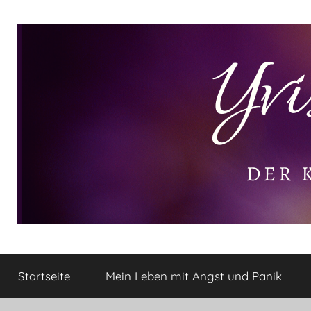
Zum
Inhalt
springen
Yvis
Der
kleine
Startseite
Mein Leben mit Angst und Panik
Lifestyle
Lifestyle
Blog