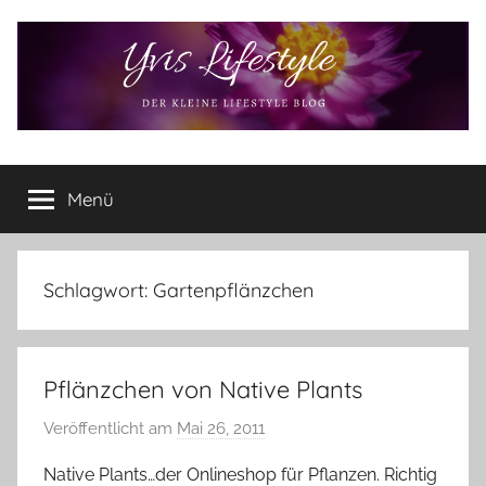
Zum
Inhalt
springen
Yvis
Der
kleine
Menü
Lifestyle
Lifestyle
Blog
–
Lifestyle,
Schlagwort:
Gartenpflänzchen
Rezensionen,
Produkttests
und
Pflänzchen von Native Plants
vieles
mehr
Veröffentlicht am
Mai 26, 2011
v
o
Native Plants…der Onlineshop für Pflanzen. Richtig
n