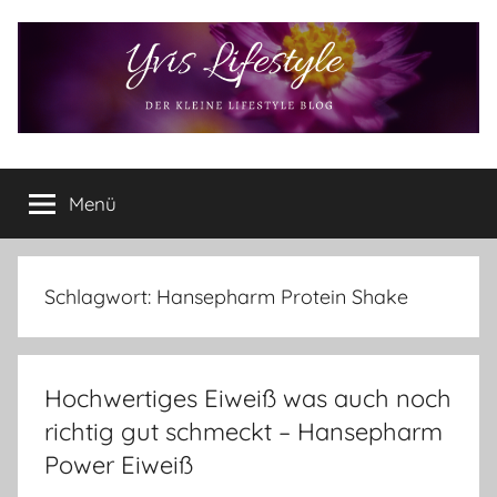
Zum
Inhalt
springen
Yvis
Der
kleine
Menü
Lifestyle
Lifestyle
Blog
–
Lifestyle,
Schlagwort:
Hansepharm Protein Shake
Rezensionen,
Produkttests
und
Hochwertiges Eiweiß was auch noch
vieles
mehr
richtig gut schmeckt – Hansepharm
Power Eiweiß