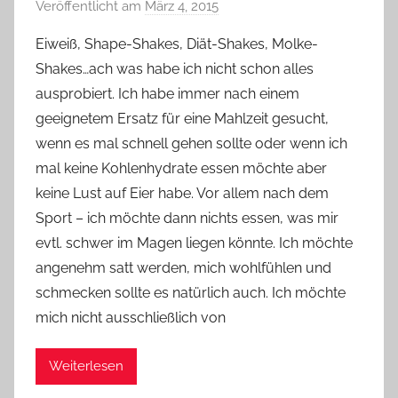
Veröffentlicht am
März 4, 2015
v
o
Eiweiß, Shape-Shakes, Diät-Shakes, Molke-
n
Shakes…ach was habe ich nicht schon alles
Y
ausprobiert. Ich habe immer nach einem
v
geeignetem Ersatz für eine Mahlzeit gesucht,
o
wenn es mal schnell gehen sollte oder wenn ich
n
mal keine Kohlenhydrate essen möchte aber
n
e
keine Lust auf Eier habe. Vor allem nach dem
Sport – ich möchte dann nichts essen, was mir
evtl. schwer im Magen liegen könnte. Ich möchte
angenehm satt werden, mich wohlfühlen und
schmecken sollte es natürlich auch. Ich möchte
mich nicht ausschließlich von
Weiterlesen