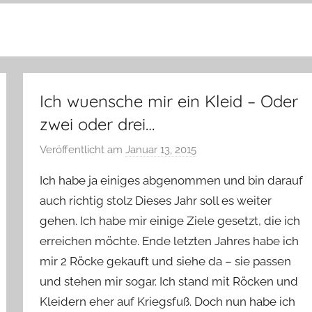
Ich wuensche mir ein Kleid – Oder
zwei oder drei…
Veröffentlicht am
Januar 13, 2015
v
o
Ich habe ja einiges abgenommen und bin darauf
n
auch richtig stolz Dieses Jahr soll es weiter
Y
gehen. Ich habe mir einige Ziele gesetzt, die ich
v
erreichen möchte. Ende letzten Jahres habe ich
o
n
mir 2 Röcke gekauft und siehe da – sie passen
n
und stehen mir sogar. Ich stand mit Röcken und
e
Kleidern eher auf Kriegsfuß. Doch nun habe ich