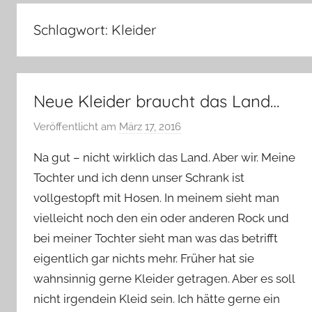
–
Lifestyle,
Schlagwort:
Kleider
Rezensionen,
Produkttests
und
vieles
Neue Kleider braucht das Land…
mehr
Veröffentlicht am
März 17, 2016
v
o
Na gut – nicht wirklich das Land. Aber wir. Meine
n
Tochter und ich denn unser Schrank ist
Y
vollgestopft mit Hosen. In meinem sieht man
v
vielleicht noch den ein oder anderen Rock und
o
n
bei meiner Tochter sieht man was das betrifft
n
eigentlich gar nichts mehr. Früher hat sie
e
wahnsinnig gerne Kleider getragen. Aber es soll
nicht irgendein Kleid sein. Ich hätte gerne ein