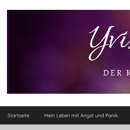
Zum
Inhalt
springen
Yvis
Der
kleine
Startseite
Mein Leben mit Angst und Panik
Lifestyle
Lifestyle
Blog