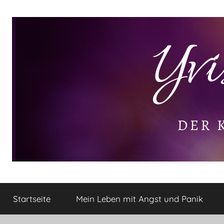
Zum
Inhalt
springen
Yvis
Der
kleine
Startseite
Mein Leben mit Angst und Panik
Lifestyle
Lifestyle
Blog