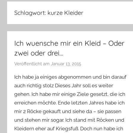
–
Lifestyle,
Schlagwort:
kurze Kleider
Rezensionen,
Produkttests
und
vieles
Ich wuensche mir ein Kleid – Oder
mehr
zwei oder drei…
Veröffentlicht am
Januar 13, 2015
v
o
Ich habe ja einiges abgenommen und bin darauf
n
auch richtig stolz Dieses Jahr soll es weiter
Y
gehen. Ich habe mir einige Ziele gesetzt, die ich
v
erreichen möchte. Ende letzten Jahres habe ich
o
n
mir 2 Röcke gekauft und siehe da – sie passen
n
und stehen mir sogar. Ich stand mit Röcken und
e
Kleidern eher auf Kriegsfuß. Doch nun habe ich