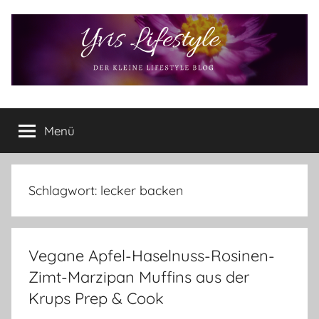
Zum
Inhalt
springen
Yvis
Der
kleine
Menü
Lifestyle
Lifestyle
Blog
–
Lifestyle,
Schlagwort:
lecker backen
Rezensionen,
Produkttests
und
Vegane Apfel-Haselnuss-Rosinen-
vieles
mehr
Zimt-Marzipan Muffins aus der
Krups Prep & Cook