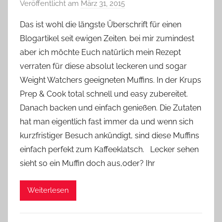
Veröffentlicht am
März 31, 2015
v
o
Das ist wohl die längste Überschrift für einen
n
Blogartikel seit ewigen Zeiten. bei mir zumindest
Y
aber ich möchte Euch natürlich mein Rezept
v
verraten für diese absolut leckeren und sogar
o
Weight Watchers geeigneten Muffins. In der Krups
n
Prep & Cook total schnell und easy zubereitet.
n
e
Danach backen und einfach genießen. Die Zutaten
hat man eigentlich fast immer da und wenn sich
kurzfristiger Besuch ankündigt, sind diese Muffins
einfach perfekt zum Kaffeeklatsch. Lecker sehen
sieht so ein Muffin doch aus,oder? Ihr
Weiterlesen