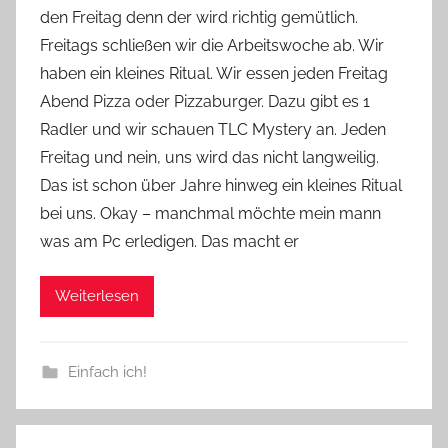
den Freitag denn der wird richtig gemütlich.
Y
Freitags schließen wir die Arbeitswoche ab. Wir
v
haben ein kleines Ritual. Wir essen jeden Freitag
o
Abend Pizza oder Pizzaburger. Dazu gibt es 1
n
Radler und wir schauen TLC Mystery an. Jeden
n
e
Freitag und nein, uns wird das nicht langweilig.
Das ist schon über Jahre hinweg ein kleines Ritual
bei uns. Okay – manchmal möchte mein mann
was am Pc erledigen. Das macht er
Weiterlesen
Einfach ich!