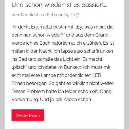
Und schon wieder ist es passiert…
Veröffentlicht am
Februar 24, 2017
v
o
Ihr denkt Euch jetzt bestimmt: „Ey, was meint die
n
denn nun schon wieder?“ und aus dem Grund
Y
werde ich es Euch natürlich auch erzählen. Es ist
v
mitten in der Nacht. Ich tapse also schlaftrunken
o
ins Bad und schalte das Licht ein. Es macht
n
„pitsch“ und ich stehe im Dunkeln. Ich muss mir
n
e
echt mal eine Lampe mit ordentlichen LED
Birnen besorgen. So geht es wirklich nicht weiter.
Dieses Problem hatte ich leider schon oft. Ohne
Vorwarnung. Und ja, wir haben schon
Weiterlesen