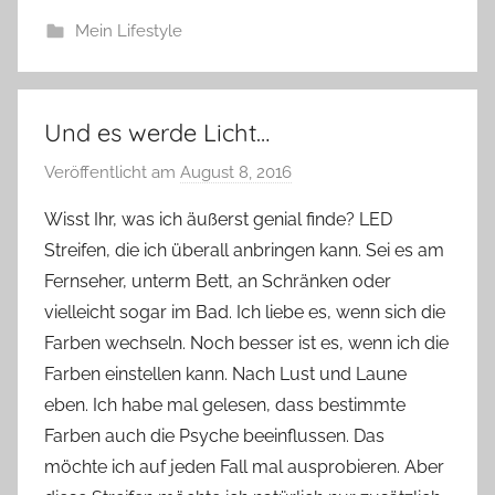
Mein Lifestyle
Und es werde Licht…
Veröffentlicht am
August 8, 2016
v
o
Wisst Ihr, was ich äußerst genial finde? LED
n
Streifen, die ich überall anbringen kann. Sei es am
Y
Fernseher, unterm Bett, an Schränken oder
v
vielleicht sogar im Bad. Ich liebe es, wenn sich die
o
Farben wechseln. Noch besser ist es, wenn ich die
n
Farben einstellen kann. Nach Lust und Laune
n
e
eben. Ich habe mal gelesen, dass bestimmte
Farben auch die Psyche beeinflussen. Das
möchte ich auf jeden Fall mal ausprobieren. Aber