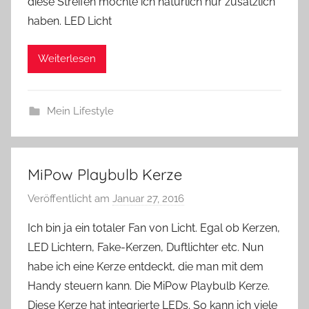
diese Streifen möchte ich natürlich nur zusätzlich
haben. LED Licht
Weiterlesen
Mein Lifestyle
MiPow Playbulb Kerze
Veröffentlicht am
Januar 27, 2016
v
o
Ich bin ja ein totaler Fan von Licht. Egal ob Kerzen,
n
LED Lichtern, Fake-Kerzen, Duftlichter etc. Nun
Y
habe ich eine Kerze entdeckt, die man mit dem
v
Handy steuern kann. Die MiPow Playbulb Kerze.
o
Diese Kerze hat integrierte LEDs. So kann ich viele
n