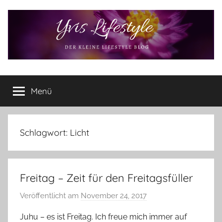
Zum
Inhalt
springen
Yvis
Der
kleine
Menü
Lifestyle
Lifestyle
Blog
–
Lifestyle,
Schlagwort:
Licht
Rezensionen,
Produkttests
und
Freitag – Zeit für den Freitagsfüller
vieles
mehr
Veröffentlicht am
November 24, 2017
v
o
Juhu – es ist Freitag. Ich freue mich immer auf
n