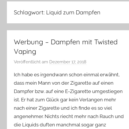
–
Lifestyle,
Schlagwort:
Liquid zum Dampfen
Rezensionen,
Produkttests
und
vieles
Werbung – Dampfen mit Twisted
mehr
Vaping
Veröffentlicht am
Dezember 17, 2018
v
o
Ich habe es irgendwann schon einmal erwähnt,
n
dass mein Mann von der Zigarette auf einen
Y
Dampfer bzw. auf eine E-Zigarette umgestiegen
v
ist. Er hat zum Glück gar kein Verlangen mehr
o
n
nach einer Zigarette und ich finde es so viel
n
angenehmer. Nichts riecht mehr nach Rauch und
e
die Liquids duften manchmal sogar ganz