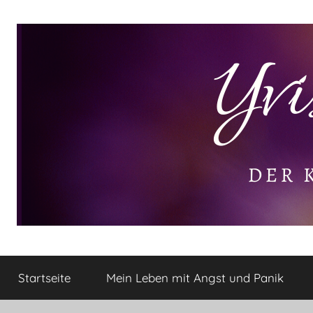
Zum
Inhalt
springen
Yvis
Der
kleine
Startseite
Mein Leben mit Angst und Panik
Lifestyle
Lifestyle
Blog