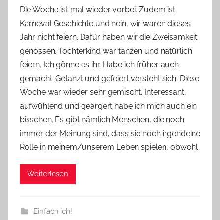
o
Die Woche ist mal wieder vorbei. Zudem ist
n
Karneval Geschichte und nein, wir waren dieses
Y
Jahr nicht feiern. Dafür haben wir die Zweisamkeit
v
genossen. Tochterkind war tanzen und natürlich
o
feiern. Ich gönne es ihr. Habe ich früher auch
n
gemacht. Getanzt und gefeiert versteht sich. Diese
n
e
Woche war wieder sehr gemischt. Interessant,
aufwühlend und geärgert habe ich mich auch ein
bisschen. Es gibt nämlich Menschen, die noch
immer der Meinung sind, dass sie noch irgendeine
Rolle in meinem/unserem Leben spielen, obwohl
Weiterlesen
Einfach ich!