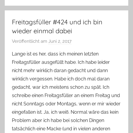
Freitagsfüller #424 und ich bin
wieder einmal dabei
Veröffentlicht am
Juni 2, 2017
v
o
Lange ist es her, dass ich meinen letzten
n
Freitagsfüller ausgefüllt habe. Ich habe leider
Y
nicht mehr wirklich daran gedacht und dann
v
wirklich vergessen. Habe ich doch mal daran
o
gedacht, war ich meistens schon zu spät. Ich
n
schreibe einen Freitagsfüller an einem Freitag und
n
e
nicht Sonntags oder Montags, wenn er mir wieder
eingefallen ist. Ja, ich weiß. Normal wäre das kein
Problem aber ich habe bei solchen Dingen
tatsächlich eine Macke (und in vielen anderen