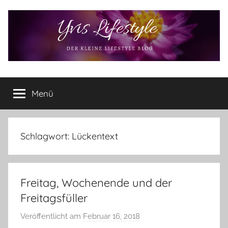
Zum
Inhalt
springen
Yvis
Der
kleine
Menü
Lifestyle
Lifestyle
Blog
–
Lifestyle,
Schlagwort:
Lückentext
Rezensionen,
Produkttests
und
Freitag, Wochenende und der
vieles
mehr
Freitagsfüller
Veröffentlicht am
Februar 16, 2018
v