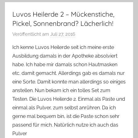
Luvos Heilerde 2 – Mückenstiche,
Pickel, Sonnenbrand? Lächerlich!
Veröffentlicht am
Juli 27, 2016
v
o
Ich kenne Luvos Heilerde seit ich meine erste
n
Ausbildung damals in der Apotheke absolviert
Y
habe. Ich habe mir damals schon Hautmasken
v
etc. damit gemacht. Allerdings gab es damals nur
o
eine Sorte. Damit konnte man allerdings so einiges
n
anstellen. Nun bekam ich ein tolles Set zum
n
e
Testen. Die Luvos Heilerde 2. Einmal als Paste und
einmal als Pulver, zum selbst anrühren. Da ich
gerne mal bequem bin, ist die Paste schon sehr
passend für mich. Natürlich nutze ich auch das
Pulver