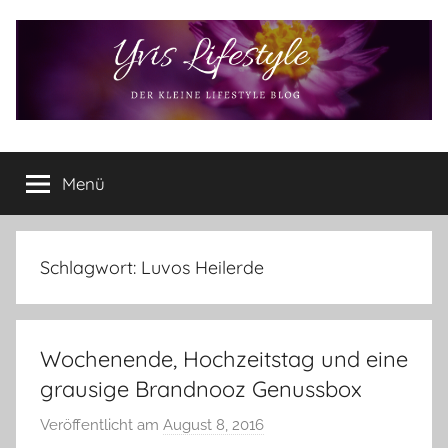
Zum
Inhalt
springen
Yvis
Der
kleine
Menü
Lifestyle
Lifestyle
Blog
–
Lifestyle,
Schlagwort:
Luvos Heilerde
Rezensionen,
Produkttests
und
Wochenende, Hochzeitstag und eine
vieles
mehr
grausige Brandnooz Genussbox
Veröffentlicht am
August 8, 2016
v