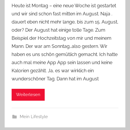
o
Heute ist Montag – eine neue Woche ist gestartet
n
und wir sind schon fast mitten im August. Naja .
Y
dauert eben nicht mehr lange, bis zum 15. August,
v
oder? Der August hat einige tolle Tage. Zum
o
Beispiel der Hochzeitstag von mir und meinem
n
Mann. Der war am Sonntag…also gestern. Wir
n
e
haben es uns schön gemütlich gemacht. Ich hatte
auch mal meine App App sein lassen und keine
Kalorien gezählt. Ja, es war wirklich ein
wunderschöner Tag. Dann hat im August
Weiterlesen
Mein Lifestyle