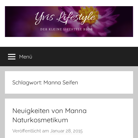
Zum
Inhalt
springen
Yvis
Der
kleine
Menü
Lifestyle
Lifestyle
Blog
–
Lifestyle,
Schlagwort:
Manna Seifen
Rezensionen,
Produkttests
und
Neuigkeiten von Manna
vieles
mehr
Naturkosmetikum
Veröffentlicht am
Januar 28, 2015
v