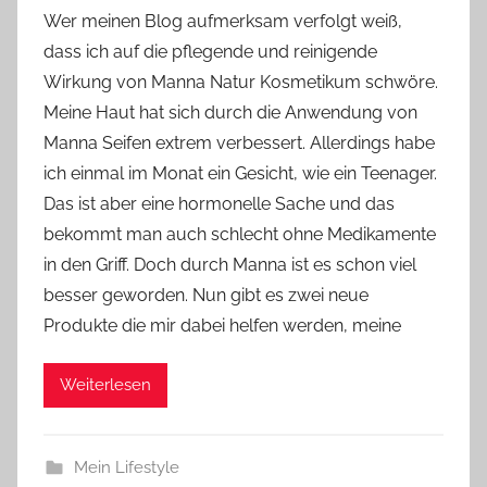
o
Wer meinen Blog aufmerksam verfolgt weiß,
n
dass ich auf die pflegende und reinigende
Y
Wirkung von Manna Natur Kosmetikum schwöre.
v
Meine Haut hat sich durch die Anwendung von
o
Manna Seifen extrem verbessert. Allerdings habe
n
ich einmal im Monat ein Gesicht, wie ein Teenager.
n
e
Das ist aber eine hormonelle Sache und das
bekommt man auch schlecht ohne Medikamente
in den Griff. Doch durch Manna ist es schon viel
besser geworden. Nun gibt es zwei neue
Produkte die mir dabei helfen werden, meine
Weiterlesen
Mein Lifestyle