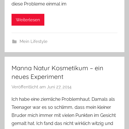
diese Probleme einmal im
Weiterlesen
Mein Lifestyle
Manna Natur Kosmetikum – ein
neues Experiment
Veröffentlicht am
Juni 27, 2014
v
o
Ich habe eine ziemliche Problemhaut. Damals als
n
Teenager war es so schlimm, dass mein kleiner
Y
Bruder mich immer mit vielen Punkten im Gesicht
v
gemalt hat. Ich fand das nicht wirklich witzig und
o