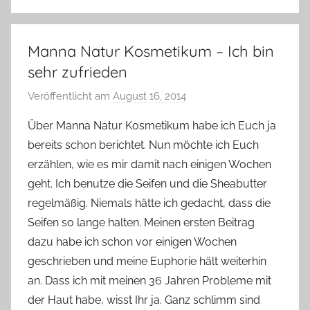
Manna Natur Kosmetikum – Ich bin
sehr zufrieden
Veröffentlicht am
August 16, 2014
v
o
Über Manna Natur Kosmetikum habe ich Euch ja
n
bereits schon berichtet. Nun möchte ich Euch
Y
erzählen, wie es mir damit nach einigen Wochen
v
geht. Ich benutze die Seifen und die Sheabutter
o
regelmäßig. Niemals hätte ich gedacht, dass die
n
Seifen so lange halten. Meinen ersten Beitrag
n
e
dazu habe ich schon vor einigen Wochen
geschrieben und meine Euphorie hält weiterhin
an. Dass ich mit meinen 36 Jahren Probleme mit
der Haut habe, wisst Ihr ja. Ganz schlimm sind