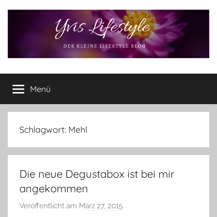
Zum
Inhalt
springen
Yvis
Der
kleine
Menü
Lifestyle
Lifestyle
Blog
–
Lifestyle,
Schlagwort:
Mehl
Rezensionen,
Produkttests
und
Die neue Degustabox ist bei mir
vieles
mehr
angekommen
Veröffentlicht am
März 27, 2015
v