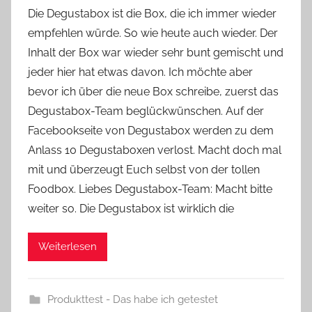
o
Die Degustabox ist die Box, die ich immer wieder
n
empfehlen würde. So wie heute auch wieder. Der
Y
Inhalt der Box war wieder sehr bunt gemischt und
v
jeder hier hat etwas davon. Ich möchte aber
o
bevor ich über die neue Box schreibe, zuerst das
n
Degustabox-Team beglückwünschen. Auf der
n
e
Facebookseite von Degustabox werden zu dem
Anlass 10 Degustaboxen verlost. Macht doch mal
mit und überzeugt Euch selbst von der tollen
Foodbox. Liebes Degustabox-Team: Macht bitte
weiter so. Die Degustabox ist wirklich die
Weiterlesen
Produkttest - Das habe ich getestet