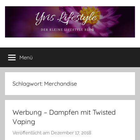
Zum
Inhalt
springen
Yvis
Der
kleine
Menü
Lifestyle
Lifestyle
Blog
–
Lifestyle,
Schlagwort:
Merchandise
Rezensionen,
Produkttests
und
Werbung – Dampfen mit Twisted
vieles
mehr
Vaping
Veröffentlicht am
Dezember 17, 2018
v