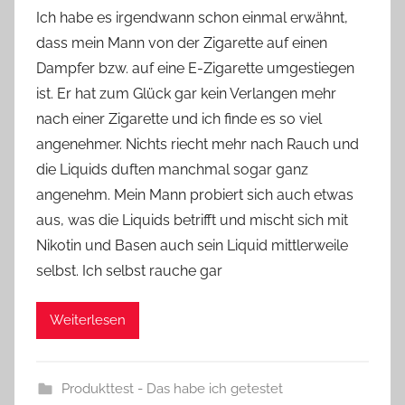
o
Ich habe es irgendwann schon einmal erwähnt,
n
dass mein Mann von der Zigarette auf einen
Y
Dampfer bzw. auf eine E-Zigarette umgestiegen
v
ist. Er hat zum Glück gar kein Verlangen mehr
o
nach einer Zigarette und ich finde es so viel
n
angenehmer. Nichts riecht mehr nach Rauch und
n
e
die Liquids duften manchmal sogar ganz
angenehm. Mein Mann probiert sich auch etwas
aus, was die Liquids betrifft und mischt sich mit
Nikotin und Basen auch sein Liquid mittlerweile
selbst. Ich selbst rauche gar
Weiterlesen
Produkttest - Das habe ich getestet